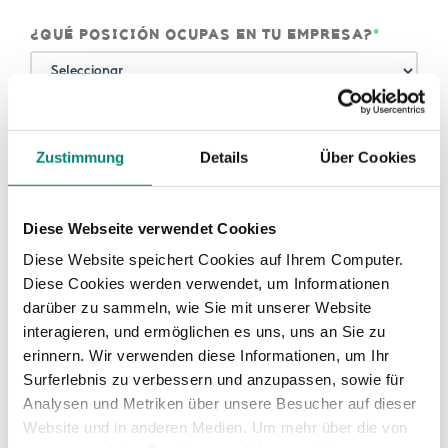
¿QUÉ POSICIÓN OCUPAS EN TU EMPRESA?
*
INDUSTRIA
*
Zustimmung
Details
Über Cookies
Diese Webseite verwendet Cookies
Al enviar el formulario, confirmo que he leído la
política de privacidad
y
acepto el procesamiento de mis datos personales por parte de Kenjo
Diese Website speichert Cookies auf Ihrem Computer.
para los fines indicados. En caso de consentimiento, puedo revocar el
Diese Cookies werden verwendet, um Informationen
mismo en cualquier momento. Además, al enviar el formulario, acepto
darüber zu sammeln, wie Sie mit unserer Website
los
términos y condiciones
.
interagieren, und ermöglichen es uns, uns an Sie zu
erinnern. Wir verwenden diese Informationen, um Ihr
Surferlebnis zu verbessern und anzupassen, sowie für
Analysen und Metriken über unsere Besucher auf dieser
Website und in anderen Medien. Um mehr über die von