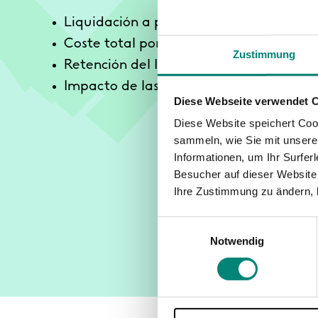
Liquidación a pagar por la empresa tra
Coste total por empleado para la empr
Zustimmung
Retención del IRPF según el tipo de con
Impacto de las contingencias profesiona
Diese Webseite verwendet 
Diese Website speichert Coo
sammeln, wie Sie mit unserer
Informationen, um Ihr Surfe
Besucher auf dieser Website
Ihre Zustimmung zu ändern, 
Einwilligungsauswahl
Notwendig