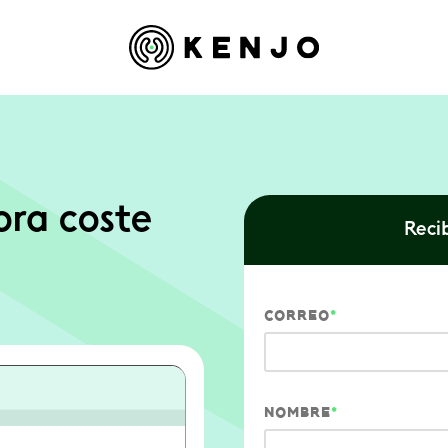
ora coste
Recib
CORREO
*
NOMBRE
*