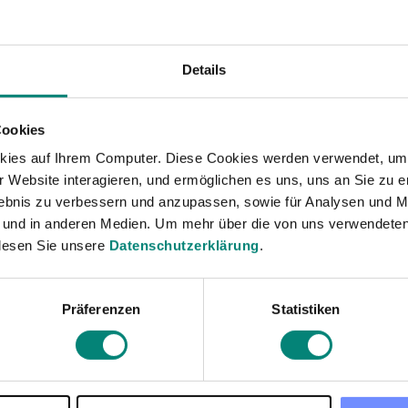
INDUSTRIA
*
s retenciones.
esa.
Details
trato.
Al enviar el formulario, conf
les.
procesamiento de mis datos p
Cookies
caso de consentimiento, pue
kies auf Ihrem Computer. Diese Cookies werden verwendet, um 
enviar el formulario, acepto 
 Website interagieren, und ermöglichen es uns, uns an Sie zu e
rlebnis zu verbessern und anzupassen, sowie für Analysen und M
 und in anderen Medien. Um mehr über die von uns verwendeten
lesen Sie unsere
Datenschutzerklärung
.
Präferenzen
Statistiken