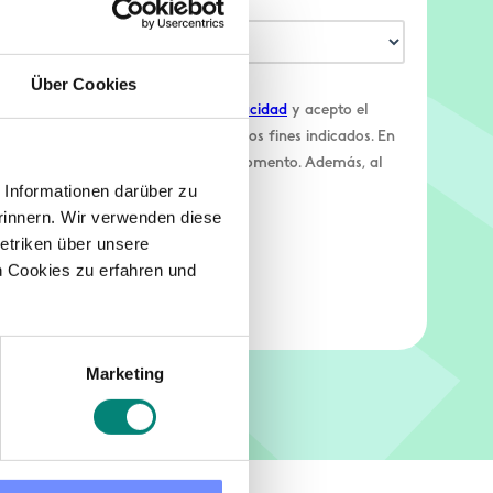
Über Cookies
irmo que he leído la
política de privacidad
y acepto el
ersonales por parte de Kenjo para los fines indicados. En
do revocar el mismo en cualquier momento. Además, al
Informationen darüber zu
los
términos y condiciones
.
rinnern. Wir verwenden diese
etriken über unsere
 Cookies zu erfahren und
Marketing