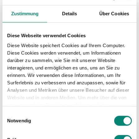
Messbare Ziele, klare Verantwortlichkeiten und
übersichtliche Fortschrittsberichte.
Zustimmung
Details
Über Cookies
Diese Webseite verwendet Cookies
Diese Website speichert Cookies auf Ihrem Computer.
Diese Cookies werden verwendet, um Informationen
Klar und Verständlich
darüber zu sammeln, wie Sie mit unserer Website
interagieren, und ermöglichen es uns, uns an Sie zu
Einfache bedienung ohne kompliziertes Layout
erinnern. Wir verwenden diese Informationen, um Ihr
oder verwirrendes Design.
Surferlebnis zu verbessern und anzupassen, sowie für
Analysen und Metriken über unsere Besucher auf dieser
Website und in anderen Medien. Um mehr über die von
uns verwendeten Cookies zu erfahren und Ihre
Zustimmung zu ändern, lesen Sie unsere
Einwilligungsauswahl
Datenschutzerklärung
.
Notwendig
Leicht anpassbar